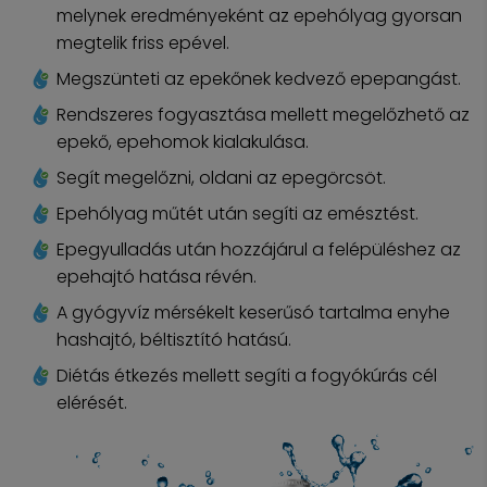
melynek eredményeként az epehólyag gyorsan
megtelik friss epével.
Megszünteti az epekőnek kedvező epepangást.
Rendszeres fogyasztása mellett megelőzhető az
epekő, epehomok kialakulása.
Segít megelőzni, oldani az epegörcsöt.
Epehólyag műtét után segíti az emésztést.
Epegyulladás után hozzájárul a felépüléshez az
epehajtó hatása révén.
A gyógyvíz mérsékelt keserűsó tartalma enyhe
hashajtó, béltisztító hatású.
Diétás étkezés mellett segíti a fogyókúrás cél
elérését.