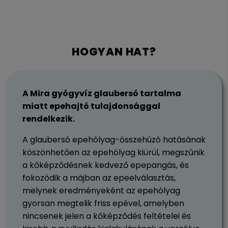
HOGYAN HAT?
A Mira gyógyvíz glaubersó tartalma
miatt epehajtó tulajdonsággal
rendelkezik.
A glaubersó epehólyag-összehúzó hatásának
köszönhetően az epehólyag kiürül, megszűnik
a kőképződésnek kedvező epepangás, és
fokozódik a májban az epeelválasztás,
melynek eredményeként az epehólyag
gyorsan megtelik friss epével, amelyben
nincsenek jelen a kőképződés feltételei és