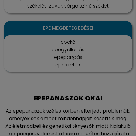
székelési zavar, sárga színű széklet
EPE MEGBETEGEDÉSEI
epekő
epegyulladás
epepangás
epés reflux
EPEPANASZOK OKAI
Az epepanaszok széles körben elterjedt problémák,
amelyek sok ember mindennapjait keserítik meg.
Az életmódbeli és genetikai tényezők miatt kialakuló
epepangás, valamint a lassú epeürítés hozzájárul a