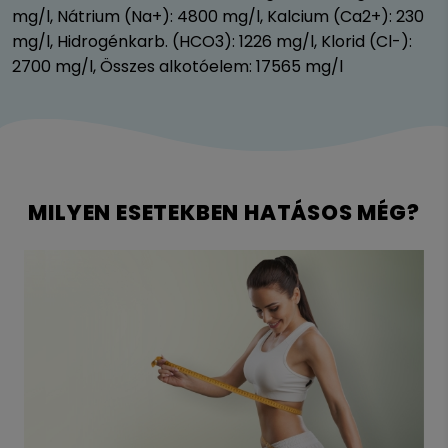
mg/l, Nátrium (Na+): 4800 mg/l, Kalcium (Ca2+): 230
mg/l, Hidrogénkarb. (HCO3): 1226 mg/l, Klorid (Cl-):
2700 mg/l, Összes alkotóelem: 17565 mg/l
MILYEN ESETEKBEN HATÁSOS MÉG?