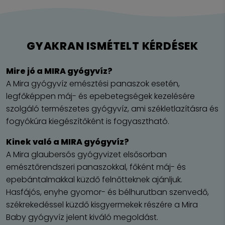
GYAKRAN ISMÉTELT KÉRDÉSEK
Mire jó a MIRA gyógyvíz?
A Mira gyógyvíz emésztési panaszok esetén,
legfőképpen máj- és epebetegségek kezelésére
szolgáló természetes gyógyvíz, ami székletlazításra és
fogyókúra kiegészítőként is fogyasztható.
Kinek való a MIRA gyógyvíz?
A Mira glaubersós gyógyvizet elsősorban
emésztőrendszeri panaszokkal, főként máj- és
epebántalmakkal küzdő felnőtteknek ajánljuk.
Hasfájós, enyhe gyomor- és bélhurutban szenvedő,
székrekedéssel küzdő kisgyermekek részére a Mira
Baby gyógyvíz jelent kiváló megoldást.