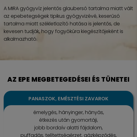
A MIRA gyógyvíz jelentős glaubersó tartalma miatt vált
az epebetegségek tipikus gyógyvizévé, keserűsó
tartalma miatt székletlazító hatása is jelentős, de
kevesen tudják, hogy fogyókúra kiegészítőjeként is
alkalmazható.
AZ EPE MEGBETEGEDÉSEI ÉS TÜNETEI
PANASZOK, EMÉSZTÉSI ZAVAROK
émelygés, hányinger, hányás,
étkezés után gyomortáji,
jobb bordaív alatti fájdalom,
puffadás, telítettségérzet, gázképződés,