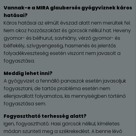
Vannak-e a MIRA glaubersós gyógyvíznek káros
hatásai?
Káros hatásai az elmúlt évszad alatt nem merültek fel.
Nem okoz hozzászokást és görcsök nélkül hat. Heveny
gyomor- és bélhurut, savhiány, vérző gyomor- és
bélfekély, szívgyengeség, hasmenés és jelentős
folyadékveszteség esetén viszont nem javasolt a
fogyasztása.
Meddig lehet inni?
A gyógyvizet a fennálló panaszok esetén javasoljuk
fogyasztani, de tartós probléma esetén nem
ellenjavallott folyamatos, kis mennyiségben történő
fogyasztása sem.
Fogyasztható terhesség alatt?
Igen, fogyasztható. Hasi görcsök nélkül, kíméletes
módon szünteti meg a székrekedést. A benne lévő