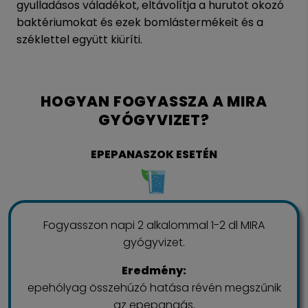
gyulladásos váladékot, eltávolítja a hurutot okozó
baktériumokat és ezek bomlástermékeit és a
széklettel együtt kiüríti.
HOGYAN FOGYASSZA A MIRA
GYÓGYVIZET?
EPEPANASZOK ESETÉN
Fogyasszon napi 2 alkalommal 1-2 dl MIRA
gyógyvizet.
Eredmény:
epehólyag összehúzó hatása révén megszűnik
az epepangás.