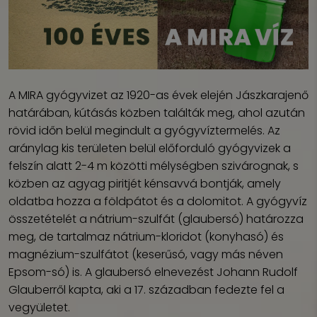
A MIRA gyógyvizet az 1920-as évek elején Jászkarajenő
határában, kútásás közben találták meg, ahol azután
rövid időn belül megindult a gyógyvíztermelés. Az
aránylag kis területen belül előforduló gyógyvizek a
felszín alatt 2-4 m közötti mélységben szivárognak, s
közben az agyag piritjét kénsavvá bontják, amely
oldatba hozza a földpátot és a dolomitot. A gyógyvíz
összetételét a nátrium-szulfát (glaubersó) határozza
meg, de tartalmaz nátrium-kloridot (konyhasó) és
magnézium-szulfátot (keserűsó, vagy más néven
Epsom-só) is. A glaubersó elnevezést Johann Rudolf
Glauberről kapta, aki a 17. században fedezte fel a
vegyületet.