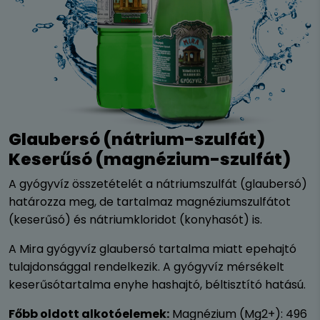
Glaubersó (nátrium-szulfát)
Keserűsó (magnézium-szulfát)
A gyógyvíz összetételét a nátriumszulfát (glaubersó)
határozza meg, de tartalmaz magnéziumszulfátot
(keserűsó) és nátriumkloridot (konyhasót) is.
A Mira gyógyvíz glaubersó tartalma miatt epehajtó
tulajdonsággal rendelkezik. A gyógyvíz mérsékelt
keserűsótartalma enyhe hashajtó, béltisztító hatású.
Főbb oldott alkotóelemek:
Magnézium (Mg2+): 496