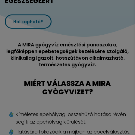
EGÉSZSÉGÉÉRT
Hol kapható?
A MIRA gyógyvíz emésztési panaszokra,
legfőképpen epebetegségek kezelésére szolgáló,
klinikailag igazolt, hosszútávon alkalmazható,
természetes gyógyvíz.
MIÉRT VÁLASSZA A MIRA
GYÓGYVIZET?
Kíméletes epehólyag-összehúzó hatása révén
segíti az epehólyag kiürülését.
Hatására fokozódik a májban az epeelválasztás,