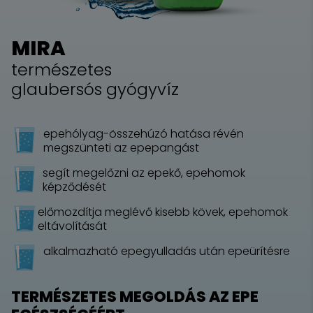
MIRA
természetes
glaubersós gyógyvíz
epehólyag-összehúzó hatása révén
megszünteti az epepangást
segít megelőzni az epekő, epehomok
képződését
előmozdítja meglévő kisebb kövek, epehomok
eltávolítását
alkalmazható epegyulladás után epeürítésre
TERMÉSZETES MEGOLDÁS AZ EPE