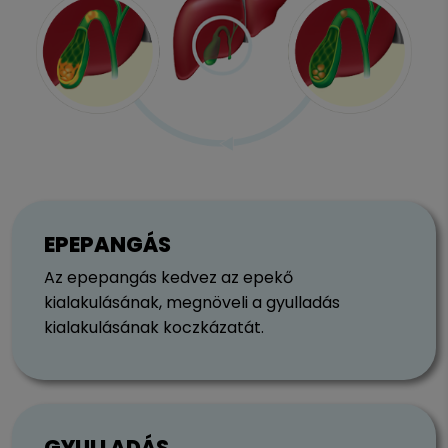
EPEPANGÁS
Az epepangás kedvez az epekő
kialakulásának, megnöveli a gyulladás
kialakulásának koczkázatát.
GYULLADÁS