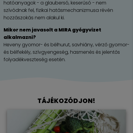
hatóanyagok - a glaubersó, keserűsó - nem
szívódnak fel, fizikai hatásmechanizmusa révén
hozzászokás nem alakul ki.
Mikor nem javasolt a MIRA gyógyvizet
alkalmazni?
Heveny gyomor- és bélhurut, savhiány, vérző gyomor-
és bélfekély, szívgyengeség, hasmenés és jelentős
folyadékveszteség esetén.
TÁJÉKOZÓDJON!