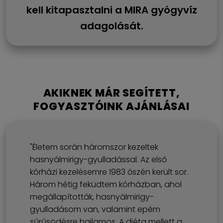
kell kitapasztalni a MIRA gyógyvíz
adagolását.
AKIKNEK MÁR SEGÍTETT,
FOGYASZTÓINK AJÁNLÁSAI
"Életem során háromszor kezeltek
hasnyálmirigy-gyulladással. Az első
kórházi kezelésemre 1983 őszén került sor.
Három hétig feküdtem kórházban, ahol
megállapították, hasnyálmirigy-
gyulladásom van, valamint epém
sűrűsödésre hajlamos. A diéta mellett a