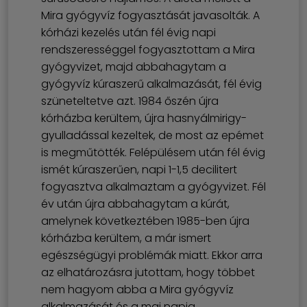
Mira gyógyvíz fogyasztását javasolták. A
kórházi kezelés után fél évig napi
rendszerességgel fogyasztottam a Mira
gyógyvizet, majd abbahagytam a
gyógyvíz kúraszerű alkalmazását, fél évig
szüneteltetve azt. 1984 őszén újra
kórházba kerültem, újra hasnyálmirigy-
gyulladással kezeltek, de most az epémet
is megműtötték. Felépülésem után fél évig
ismét kúraszerűen, napi 1-1,5 decilitert
fogyasztva alkalmaztam a gyógyvizet. Fél
év után újra abbahagytam a kúrát,
amelynek következtében 1985-ben újra
kórházba kerültem, a már ismert
egészségügyi problémák miatt. Ekkor arra
az elhatározásra jutottam, hogy többet
nem hagyom abba a Mira gyógyvíz
alkalmazását és a mai napig