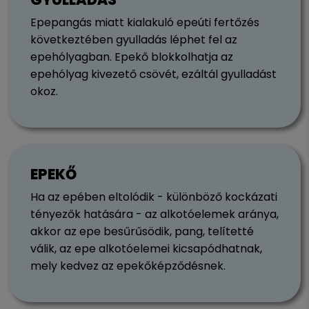
Epepangás miatt kialakuló epeúti fertőzés
következtében gyulladás léphet fel az
epehólyagban. Epekő blokkolhatja az
epehólyag kivezető csövét, ezáltál gyulladást
okoz.
EPEKŐ
Ha az epében eltolódik - különböző kockázati
tényezők hatására - az alkotóelemek aránya,
akkor az epe besűrűsödik, pang, telítetté
válik, az epe alkotóelemei kicsapódhatnak,
mely kedvez az epekőképződésnek.