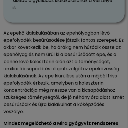
kisebb a gyulladás kialakulásának a veszélye
is.
Az epekő kialakulásában az epehólyagban lévő
epefolyadék besűrűsödése játszik fontos szerepet. Ez
akkor következik be, ha órákig nem húzódik össze az
epehólyag és nem ürül ki a besűrűsödött epe, és a
benne lévő koleszterin eléri azt a töménységet,
amikor kicsapódik és alapul szolgál az epekövesség
kialakulásának. Az epe kiürülése után a májból friss
epefolyadék érkezik, amelyben a koleszterin
koncentrációja még messze van a kicsapódáshoz
szükséges töménységtől, de jó néhány óra alatt ismét
besűrűsödik és újra kialakulhat a kőképződés
veszélye.
Mindez megelőzhető a Mira gyógyvíz rendszeres