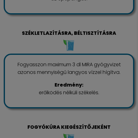
SZÉKLETLAZÍTÁSRA, BÉLTISZTÍTÁSRA
Fogyasszon maximum 3 dl MIRA gyógyvizet
azonos mennyiségű langyos vízzel hígítva.
Eredmény:
erőlködés nélküli székelés.
FOGYÓKÚRA KIEGÉSZÍTŐJEKÉNT