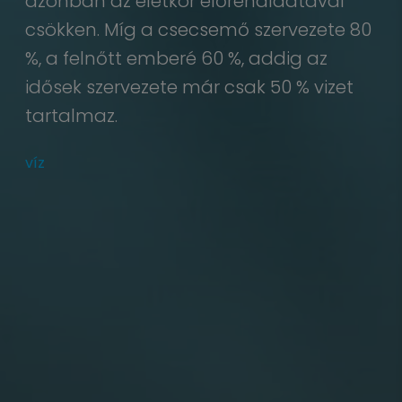
azonban az életkor előrehaladtával
csökken. Míg a csecsemő szervezete 80
%, a felnőtt emberé 60 %, addig az
idősek szervezete már csak 50 % vizet
tartalmaz.
víz