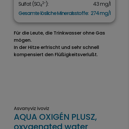
2-
Sulfat (SO
):
43 mg/l
4
Gesamte lösliche Mineralsstoffe:
274 mg/l
Für die Leute, die Trinkwasser ohne Gas
mögen.
In der Hitze erfrischt und sehr schnell
kompensiert den Flüßigkeitsverlußt.
Asvanyviz ivoviz
AQUA OXIGÉN PLUSZ,
oxygenated water