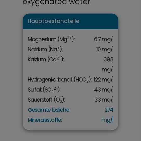
oxygenated water
Hauptbestandteile
2+
Magnesium (Mg
):
6.7 mg/l
+
Natrium (Na
):
10 mg/l
2+
Kalzium (Ca
):
39.8
mg/l
Hydrogenkarbonat (HCO
):
122 mg/l
3
2-
Sulfat (SO
):
43 mg/l
4
Sauerstoff (O
):
33 mg/l
2
Gesamte lösliche
274
Mineralsstoffe:
mg/l