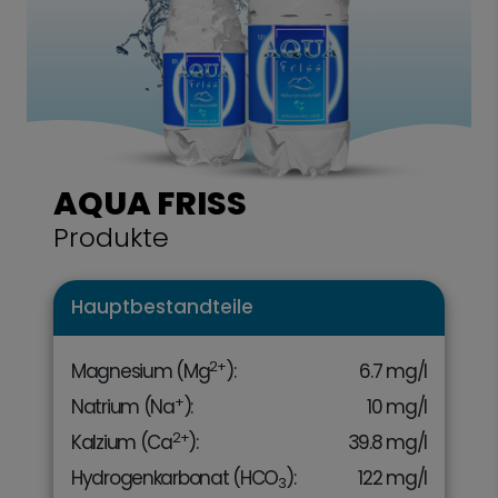
AQUA FRISS
Produkte
Hauptbestandteile
2+
Magnesium (Mg
):
6.7 mg/l
+
Natrium (Na
):
10 mg/l
2+
Kalzium (Ca
):
39.8 mg/l
Hydrogenkarbonat (HCO
):
122 mg/l
3