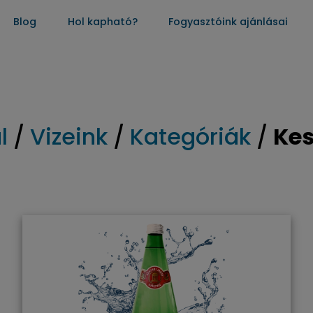
Blog
Hol kapható?
Fogyasztóink ajánlásai
l
/
Vizeink
/
Kategóriák
/
Kes