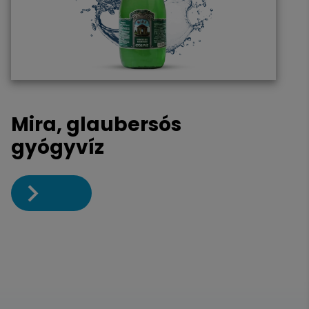
Mira, glaubersós
gyógyvíz