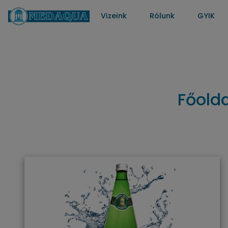
Vizeink
Rólunk
GYIK
Főolda