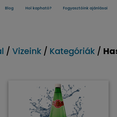
Blog
Hol kapható?
Fogyasztóink ajánlásai
l
/
Vizeink
/
Kategóriák
/
Ha