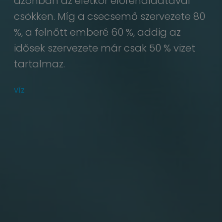
azonban az életkor előrehaladtával
csökken. Míg a csecsemő szervezete 80
%, a felnőtt emberé 60 %, addig az
idősek szervezete már csak 50 % vizet
tartalmaz.
víz